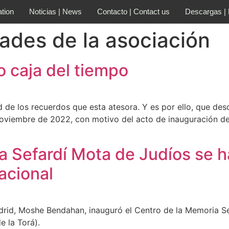
ation
Noticias | News
Contacto | Contact us
Descargas |
dades de la asociación
o caja del tiempo
ad de los recuerdos que esta atesora. Y es por ello, que d
e noviembre de 2022, con motivo del acto de inauguración d
a Sefardí Mota de Judíos se h
nacional
drid, Moshe Bendahan, inauguró el Centro de la Memoria S
e la Torá).