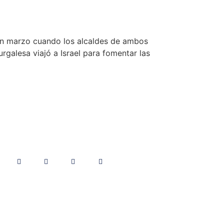
 en marzo cuando los alcaldes de ambos
galesa viajó a Israel para fomentar las
Síguenos | Follow Us
Más información sobre las cookies