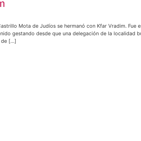
im
Castrillo Mota de Judíos se hermanó con Kfar Vradim. Fue
nido gestando desde que una delegación de la localidad bur
 de […]
Aviso Legal
Política de privacidad
Política de cookies