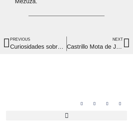
PREVIOUS
NEXT
Curiosidades sobre el calendario hebreo: los años (III)
Castrillo Mota de Judíos renueva el compromiso con su pasado sefardí. Inauguran la Sala Fundación HispanoJudía
Síguenos | Follow Us